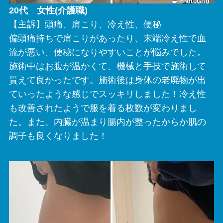
20代 女性(介護職)
【主訴】頭痛、肩こり、冷え性、便秘
偏頭痛持ちで肩こりがあったり、末端冷え性で血
流が悪い、便秘になりやすいことが悩みでした。
施術中はお腹が温かくて、機械と手技で施術して
貰えて良かったです。施術後は身体の老廃物が出
ていったような感じでスッキリしました！冷え性
も改善されたようで服を着る枚数が変わりまし
た。また、内臓が温まり腸内が整ったからか肌の
調子も良くなりました！