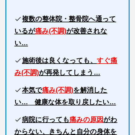
複数の整体院・整骨院へ通って
いるが
痛み(不調)
が改善されな
い…
施術後は良くなっても、
すぐ痛
み(不調)
が再発してしまう…
本気で
痛み(不調)
を解消した
い…
健康な体を取り戻したい…
病院に行っても
痛みの原因
がわ
からない、きちんと自分の身体を