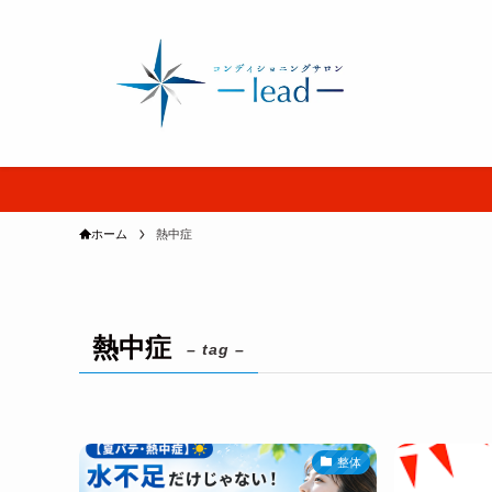
ホーム
熱中症
熱中症
– tag –
整体