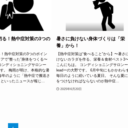
切る！熱中症対策の3つの
暑さに負けない身体づくりは「栄
養」から！
！熱中症対策の3つのポイン
【熱中症対策は“食べること”から】〜暑さ
アで“整った”身体をつくる〜
けないカラダを作る、栄養＆食材ベスト3
コンディショニングサロンー
こんにちは。 コンディショニングサロン
野です。 梅雨が明け、本格的な暑
leadーの大野です。 6月中旬にもかかわら
毎年のように「熱中症で搬送さ
毎日のように続いている夏日。 そんな夏
といったニュースが報じ...
をつけなければならないのが熱中症...
2025年6月20日