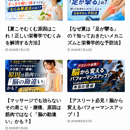
【夏こそむくむ原因はこ
【なぜ夏は「足が攣る」
れ！正しい栄養学でむくみ
の？知っておきたいメカニ
を解消する方法】
ズムと栄養学的な予防法】
2026年7月17日
2026年7月12日
【マッサージでも治らない
【アスリート必見！脳から
その肩こり・腰痛、原因は
変えるパフォーマンスアッ
筋肉ではなく「脳の勘違
プ！】
い」かも？】
2026年6月27日
2026年7月4日