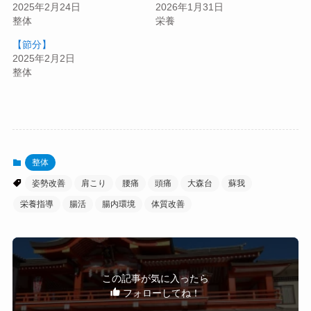
2025年2月24日
2026年1月31日
整体
栄養
【節分】
2025年2月2日
整体
整体
姿勢改善
肩こり
腰痛
頭痛
大森台
蘇我
栄養指導
腸活
腸内環境
体質改善
この記事が気に入ったら
フォローしてね！